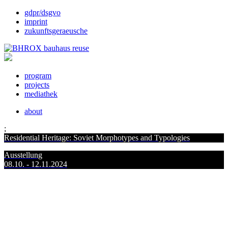
gdpr/dsgvo
imprint
zukunftsgeraeusche
program
projects
mediathek
about
;
Residential Heritage: Soviet Morphotypes and Typologies
Ausstellung
08.10. - 12.11.2024