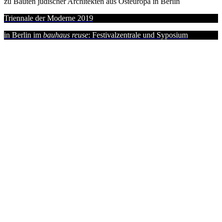
zu Bauten jüdischer Architekten aus Osteuropa in Berlin
Triennale der Moderne 2019
in Berlin im
bauhaus reuse
: Festivalzentrale und Syposium