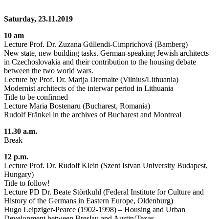
Saturday, 23.11.2019
10 am
Lecture Prof. Dr. Zuzana Güllendi-Cimprichová (Bamberg)
New state, new building tasks. German-speaking Jewish architects
in Czechoslovakia and their contribution to the housing debate
between the two world wars.
Lecture by Prof. Dr. Marija Dremaite (Vilnius/Lithuania)
Modernist architects of the interwar period in Lithuania
Title to be confirmed
Lecture Maria Bostenaru (Bucharest, Romania)
Rudolf Fränkel in the archives of Bucharest and Montreal
11.30 a.m.
Break
12 p.m.
Lecture Prof. Dr. Rudolf Klein (Szent Istvan University Budapest,
Hungary)
Title to follow!
Lecture PD Dr. Beate Störtkuhl (Federal Institute for Culture and
History of the Germans in Eastern Europe, Oldenburg)
Hugo Leipziger-Pearce (1902-1998) – Housing and Urban
Development between Breslau and Austin/Texas