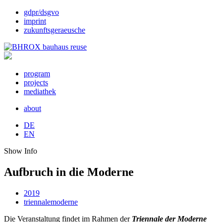
gdpr/dsgvo
imprint
zukunftsgeraeusche
program
projects
mediathek
about
DE
EN
Show Info
Aufbruch in die Moderne
2019
triennalemoderne
Die Veranstaltung findet im Rahmen der
Triennale der Moderne