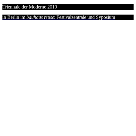
Triennale der Moderne 2019
in Berlin im
bauhaus reuse
: Festivalzentrale und Syposium