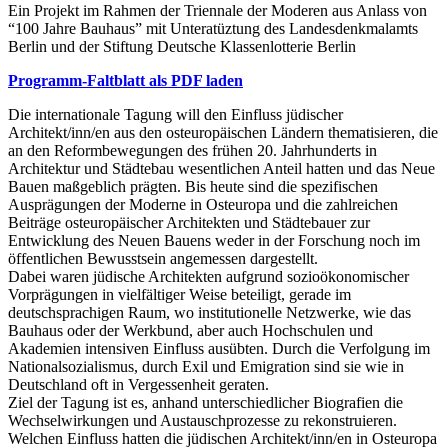
Ein Projekt im Rahmen der Triennale der Moderen aus Anlass von
“100 Jahre Bauhaus” mit Unteratüztung des Landesdenkmalamts
Berlin und der Stiftung Deutsche Klassenlotterie Berlin
Programm-Faltblatt als PDF laden
Die internationale Tagung will den Einfluss jüdischer
Architekt/inn/en aus den osteuropäischen Ländern thematisieren, die
an den Reformbewegungen des frühen 20. Jahrhunderts in
Architektur und Städtebau wesentlichen Anteil hatten und das Neue
Bauen maßgeblich prägten. Bis heute sind die spezifischen
Ausprägungen der Moderne in Osteuropa und die zahlreichen
Beiträge osteuropäischer Architekten und Städtebauer zur
Entwicklung des Neuen Bauens weder in der Forschung noch im
öffentlichen Bewusstsein angemessen dargestellt.
Dabei waren jüdische Architekten aufgrund sozioökonomischer
Vorprägungen in vielfältiger Weise beteiligt, gerade im
deutschsprachigen Raum, wo institutionelle Netzwerke, wie das
Bauhaus oder der Werkbund, aber auch Hochschulen und
Akademien intensiven Einfluss ausübten. Durch die Verfolgung im
Nationalsozialismus, durch Exil und Emigration sind sie wie in
Deutschland oft in Vergessenheit geraten.
Ziel der Tagung ist es, anhand unterschiedlicher Biografien die
Wechselwirkungen und Austauschprozesse zu rekonstruieren.
Welchen Einfluss hatten die jüdischen Architekt/inn/en in Osteuropa