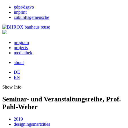
gdpr/dsgvo
imprint
zukunftsgeraeusche
program
projects
mediathek
about
DE
EN
Show Info
Seminar- und Veranstaltungsreihe,
Prof.
Pahl-Weber
2019
designingsmartcities