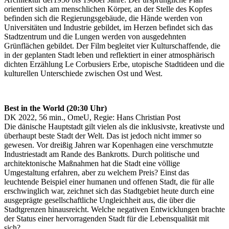
orientiert sich am menschlichen Körper, an der Stelle des Kopfes
befinden sich die Regierungsgebäude, die Hände werden von
Universitäten und Industrie gebildet, im Herzen befindet sich das
Stadtzentrum und die Lungen werden von ausgedehnten
Grünflächen gebildet. Der Film begleitet vier Kulturschaffende, die
in der geplanten Stadt leben und reflektiert in einer atmosphärisch
dichten Erzählung Le Corbusiers Erbe, utopische Stadtideen und die
kulturellen Unterschiede zwischen Ost und West.
Best in the World (20:30 Uhr)
DK 2022, 56 min., OmeU, Regie: Hans Christian Post
Die dänische Hauptstadt gilt vielen als die inklusivste, kreativste und
überhaupt beste Stadt der Welt. Das ist jedoch nicht immer so
gewesen. Vor dreißig Jahren war Kopenhagen eine verschmutzte
Industriestadt am Rande des Bankrotts. Durch politische und
architektonische Maßnahmen hat die Stadt eine völlige
Umgestaltung erfahren, aber zu welchem Preis? Einst das
leuchtende Beispiel einer humanen und offenen Stadt, die für alle
erschwinglich war, zeichnet sich das Stadtgebiet heute durch eine
ausgeprägte gesellschaftliche Ungleichheit aus, die über die
Stadtgrenzen hinausreicht. Welche negativen Entwicklungen brachte
der Status einer hervorragenden Stadt für die Lebensqualität mit
sich?