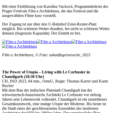
Mit einer Einführung von Karolína Vacková, Programmleiterin des
Prager Festivals Film a Architektura, die das Festival und die
ausgewählten Filme kurz vorstellt.
Der Zugang ist nur über den U-Bahnhof Ernst-Reuter-Platz
möglich. Bei schönem Wetter draußen, bei nicht so schönem Wetter
drinnen (begrenzte Kapazität). Der Eintritt ist frei.
Film a Architektura, © Foto: zukunftsgeraeusche, 2023
The Power of Utopia – Living with Le Corbusier in
Chandigarh (18:30 Uhr)
CH, IND 2023, 84 min., OmeU, Regie: Thomas Karrer und Karin
Bucher
Mit dem Bau der indischen Planstadt Chandigarh hat der
schweizerisch-französische Architekt Le Corbusier vor siebzig
Jahren sein Lebenswerk vollendet. Chandigarh ist ein umstrittenes
Gesamtkunstwerk, eine mutige Utopie der Moderne. Bis heute ist
die Stadt eines der geschlossensten Ensembles der modernen
Architektur der1950 bis 1960er Jahre. Der ursprüngliche Plan