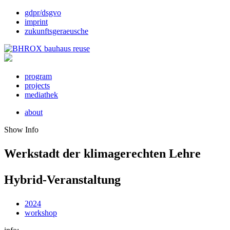
gdpr/dsgvo
imprint
zukunftsgeraeusche
program
projects
mediathek
about
Show Info
Werkstadt der klimagerechten Lehre
Hybrid-Veranstaltung
2024
workshop