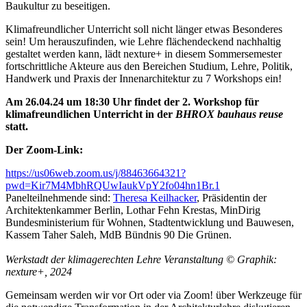
Baukultur zu beseitigen.
Klimafreundlicher Unterricht soll nicht länger etwas Besonderes
sein! Um herauszufinden, wie Lehre flächendeckend nachhaltig
gestaltet werden kann, lädt nexture+ in diesem Sommersemester
fortschrittliche Akteure aus den Bereichen Studium, Lehre, Politik,
Handwerk und Praxis der Innenarchitektur zu 7 Workshops ein!
Am 26.04.24 um 18:30 Uhr findet der 2. Workshop für
klimafreundlichen Unterricht in der
BHROX bauhaus reuse
statt.
Der Zoom-Link:
https://us06web.zoom.us/j/88463664321?
pwd=Kir7M4MbhRQUwIaukVpY2fo04hn1Br.1
Panelteilnehmende sind:
Theresa Keilhacker
, Präsidentin der
Architektenkammer Berlin, Lothar Fehn Krestas, MinDirig
Bundesministerium für Wohnen, Stadtentwicklung und Bauwesen,
Kassem Taher Saleh, MdB Bündnis 90 Die Grünen.
Werkstadt der klimagerechten Lehre Veranstaltung © Graphik:
nexture+, 2024
Gemeinsam werden wir vor Ort oder via Zoom! über Werkzeuge für