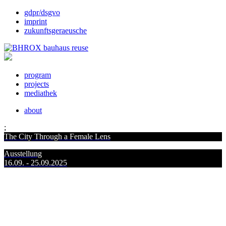
gdpr/dsgvo
imprint
zukunftsgeraeusche
program
projects
mediathek
about
;
The City Through a Female Lens
Ausstellung
16.09. - 25.09.2025