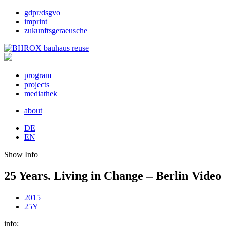
gdpr/dsgvo
imprint
zukunftsgeraeusche
program
projects
mediathek
about
DE
EN
Show Info
25 Years. Living in Change – Berlin Video
2015
25Y
info: