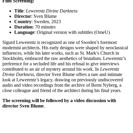
Film Screening:
Title
:
Lewerentz Divine Darkness
Director
: Sven Blume
Country
: Sweden, 2023
Duration
: 70 minutes
Language
: Original version with subtitles (OmeU)
Sigurd Lewerentz is recognized as one of Sweden’s foremost
modernist architects. His early designs were shaped by neoclassical
influences, while his later works, such as St. Mark’s Church in
Stockholm, embraced the raw aesthetics of brutalism. Lewerentz’s
preference for a secluded life and his refusal to give interviews
contributed to an air of mystery around his work. In
Lewerentz
Divine Darkness
, director Sven Blume offers a rare and intimate
look at Lewerentz’s legacy, drawing on previously undiscovered
audio and video recordings from the archive of Bernt Nyberg, a
close colleague and friend of the architect during his final years.
The screening will be followed by a video discussion with
director Sven Blume
.