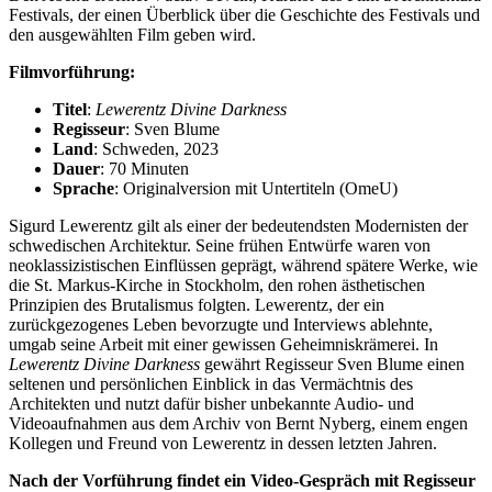
Festivals, der einen Überblick über die Geschichte des Festivals und
den ausgewählten Film geben wird.
Filmvorführung:
Titel
:
Lewerentz Divine Darkness
Regisseur
: Sven Blume
Land
: Schweden, 2023
Dauer
: 70 Minuten
Sprache
: Originalversion mit Untertiteln (OmeU)
Sigurd Lewerentz gilt als einer der bedeutendsten Modernisten der
schwedischen Architektur. Seine frühen Entwürfe waren von
neoklassizistischen Einflüssen geprägt, während spätere Werke, wie
die St. Markus-Kirche in Stockholm, den rohen ästhetischen
Prinzipien des Brutalismus folgten. Lewerentz, der ein
zurückgezogenes Leben bevorzugte und Interviews ablehnte,
umgab seine Arbeit mit einer gewissen Geheimniskrämerei. In
Lewerentz Divine Darkness
gewährt Regisseur Sven Blume einen
seltenen und persönlichen Einblick in das Vermächtnis des
Architekten und nutzt dafür bisher unbekannte Audio- und
Videoaufnahmen aus dem Archiv von Bernt Nyberg, einem engen
Kollegen und Freund von Lewerentz in dessen letzten Jahren.
Nach der Vorführung findet ein Video-Gespräch mit Regisseur