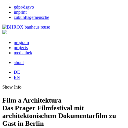
gdpr/dsgvo
imprint
zukunftsgeraeusche
program
projects
mediathek
about
DE
EN
Show Info
Film a Architektura
Das Prager Filmfestival mit
architektonischem Dokumentarfilm zu
Gast in Berlin