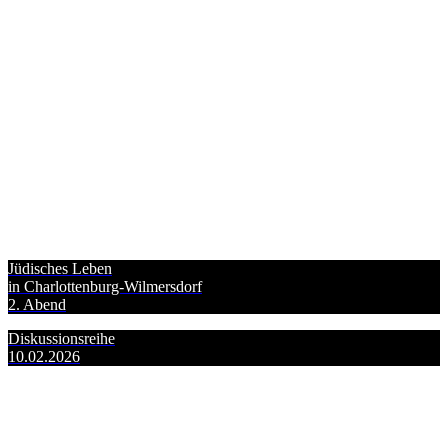
Jüdisches Leben
in Charlottenburg-Wilmersdorf
2. Abend
Diskussionsreihe
10.02.2026