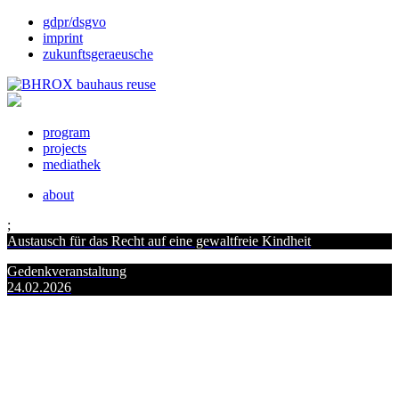
gdpr/dsgvo
imprint
zukunftsgeraeusche
program
projects
mediathek
about
;
Austausch für das Recht auf eine gewaltfreie Kindheit
Gedenkveranstaltung
24.02.2026