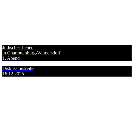
Jüdisches Leben
in Charlottenburg-Wilmersdorf
1. Abend
Diskussionsreihe
16.12.2025