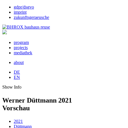
gdpr/dsgvo
imprint
zukunftsgeraeusche
program
projects
mediathek
about
DE
EN
Show Info
Werner Düttmann 2021
Vorschau
2021
Düttmann