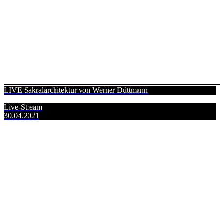
LIVE Sakralarchitektur von Werner Düttmann
Live-Stream
30.04.2021