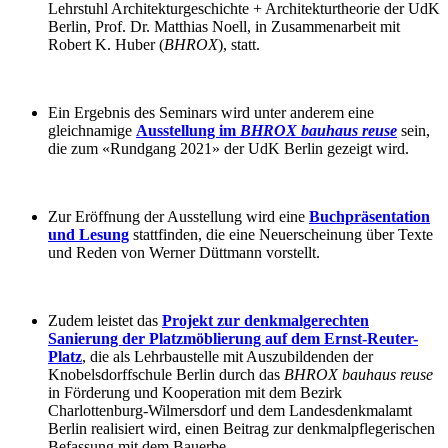
Lehrstuhl Architekturgeschichte + Architekturtheorie der UdK
Berlin, Prof. Dr. Matthias Noell, in Zusammenarbeit mit
Robert K. Huber (
BHROX
), statt.
Ein Ergebnis des Seminars wird unter anderem eine
gleichnamige
Ausstellung im
BHROX bauhaus reuse
sein,
die zum «Rundgang 2021» der UdK Berlin gezeigt wird.
Zur Eröffnung der Ausstellung wird eine
Buchpräsentation
und Lesung
stattfinden, die eine Neuerscheinung über Texte
und Reden von Werner Düttmann vorstellt.
Zudem leistet das
Projekt zur denkmalgerechten
Sanierung der Platzmöblierung auf dem Ernst-Reuter-
Platz
, die als Lehrbaustelle mit Auszubildenden der
Knobelsdorffschule Berlin durch das
BHROX bauhaus reuse
in Förderung und Kooperation mit dem Bezirk
Charlottenburg-Wilmersdorf und dem Landesdenkmalamt
Berlin realisiert wird, einen Beitrag zur denkmalpflegerischen
Befassung mit dem Bauerbe.