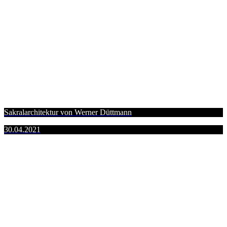
Sakralarchitektur von Werner Düttmann
30.04.2021