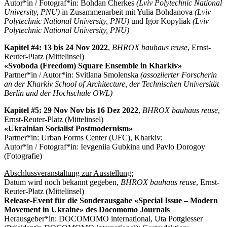
Autor*in / Fotograf*in: Bohdan Cherkes
(Lviv Polytechnic National
University, PNU)
in Zusammenarbeit mit Yulia Bohdanova
(Lviv
Polytechnic National University, PNU)
und Igor Kopyliak
(Lviv
Polytechnic National University, PNU)
Kapitel #4: 13 bis 24 Nov 2022
,
BHROX
bauhaus reuse
, Ernst-
Reuter-Platz (Mittelinsel)
«Svoboda (Freedom) Square Ensemble in Kharkiv
»
Partner*in / Autor*in: Svitlana Smolenska
(assoziierter Forscherin
an der Kharkiv School of Architecture, der Technischen Universität
Berlin und der Hochschule OWL)
Kapitel #5: 29 Nov Nov
bis
16 Dez 2022
,
BHROX
bauhaus reuse
,
Ernst-Reuter-Platz (Mittelinsel)
«Ukrainian Socialist Postmodernism
»
Partner*in: Urban Forms Center (UFC), Kharkiv;
Autor*in / Fotograf*in: Ievgeniia Gubkina und Pavlo Dorogoy
(Fotografie)
Abschlussveranstaltung zur Ausstellung:
Datum wird noch bekannt gegeben,
BHROX
bauhaus reuse
, Ernst-
Reuter-Platz (Mittelinsel)
Release-Event für die Sonderausgabe «Special Issue – Modern
Movement in Ukraine
»
des Docomomo Journals
Herausgeber*in: DOCOMOMO international, Uta Pottgiesser