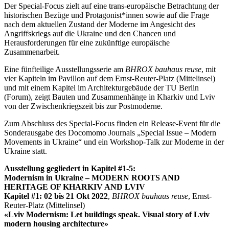
Der Special-Focus zielt auf eine trans-europäische Betrachtung der
historischen Bezüge und Protagonist*innen sowie auf die Frage
nach dem aktuellen Zustand der Moderne im Angesicht des
Angriffskriegs auf die Ukraine und den Chancen und
Herausforderungen für eine zukünftige europäische
Zusammenarbeit.
Eine fünfteilige Ausstellungsserie am
BHROX bauhaus reuse
, mit
vier Kapiteln im Pavillon auf dem Ernst-Reuter-Platz (Mittelinsel)
und mit einem Kapitel im Architekturgebäude der TU Berlin
(Forum), zeigt Bauten und Zusammenhänge in Kharkiv und Lviv
von der Zwischenkriegszeit bis zur Postmoderne.
Zum Abschluss des Special-Focus finden ein Release-Event für die
Sonderausgabe des Docomomo Journals „Special Issue – Modern
Movements in Ukraine“ und ein Workshop-Talk zur Moderne in der
Ukraine statt.
Ausstellung gegliedert in Kapitel #1-5:
Modernism in Ukraine – MODERN ROOTS AND
HERITAGE OF KHARKIV AND LVIV
Kapitel #1: 02 bis 21 Okt 2022
,
BHROX
bauhaus reuse
, Ernst-
Reuter-Platz (Mittelinsel)
«Lviv Modernism: Let buildings speak. Visual story of Lviv
modern housing architecture
»