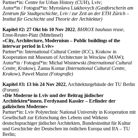
Partner*in: Centre for Urban History (CUH), Lviv;
Autor*in / Fotograf*in: Myroslava Liakhovych
(Gastforscherin am
Zentrum für Stadtgeschichte, Lviv / zur Zeit an der ETH Zürich –
Institut für Geschichte und Theorie der Architektur)
Kapitel #2: 27 Okt bis 10 Nov 2022
,
BHROX
bauhaus reuse
,
Ernst-Reuter-Platz (Mittelinsel)
«City, Architecture, Modernism – Public buildings of the
interwar period in Lviv
»
Partner*in: International Cultural Centre (ICC), Krakow in
Kooperation mit Museum of Architecture in Wrocław (MAW);
Autor*in / Fotograf*in: Michal Wisniewski
(International Cultural
Centre
, Krakow
)
, Żanna Komar
(International Cultural Centre
,
Krakow
)
, Paweł Mazur
(Fotografie)
Kapitel #3: 13 bis 24 Nov 2022
, Architekturgebäude der TU Berlin
(Forum)
«Die Moderne in Lviv und der Beitrag jüdischer
Architekten*innen. Ferdynand Kassler – Erfinder der
galizischen Moderne
»
Partner*in: Lviv Polytechnic National University in Kooperation mit
Gesellschaft zur Erforschung des Lebens und Wirkens
deutschsprachiger jüdischer Architekten, Bundesinstitut für Kultur
und Geschichte der Deutschen im östlichen Europa und IfA – TU
Berlin;