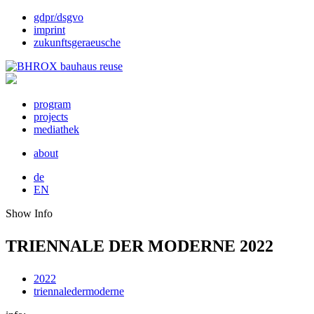
gdpr/dsgvo
imprint
zukunftsgeraeusche
program
projects
mediathek
about
de
EN
Show Info
TRIENNALE DER MODERNE 2022
2022
triennaledermoderne