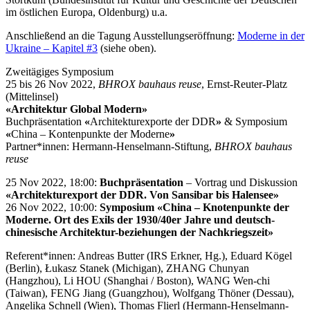
im östlichen Europa, Oldenburg) u.a.
Anschließend an die Tagung Ausstellungseröffnung:
Moderne in der
Ukraine – Kapitel #3
(siehe oben).
Zweitägiges Symposium
25 bis 26 Nov 2022,
BHROX
bauhaus reuse
, Ernst-Reuter-Platz
(Mittelinsel)
«Architektur Global Modern
»
Buchpräsentation
«
Architekturexporte der DDR
»
& Symposium
«
China – Kontenpunkte der Moderne
»
Partner*innen: Hermann-Henselmann-Stiftung,
BHROX
bauhaus
reuse
25 Nov 2022, 18:00:
Buchpräsentation
– Vortrag und Diskussion
«
Architekturexport der DDR. Von Sansibar bis Halensee
»
26 Nov 2022, 10:00:
Symposium «China – Knotenpunkte der
Moderne. Ort des Exils der 1930/40er Jahre und deutsch-
chinesische Architektur-beziehungen der Nachkriegszeit
»
Referent*innen: Andreas Butter (IRS Erkner, Hg.), Eduard Kögel
(Berlin), Łukasz Stanek (Michigan), ZHANG Chunyan
(Hangzhou), Li HOU (Shanghai / Boston), WANG Wen-chi
(Taiwan), FENG Jiang (Guangzhou), Wolfgang Thöner (Dessau),
Angelika Schnell (Wien), Thomas Flierl (Hermann-Henselmann-