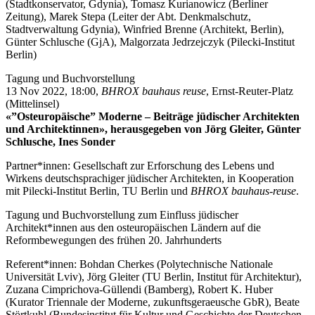
(Stadtkonservator, Gdynia), Tomasz Kurianowicz (Berliner
Zeitung), Marek Stepa (Leiter der Abt. Denkmalschutz,
Stadtverwaltung Gdynia), Winfried Brenne (Architekt, Berlin),
Günter Schlusche (GjA), Malgorzata Jedrzejczyk (Pilecki-Institut
Berlin
)
Tagung und Buchvorstellung
13 Nov 2022, 18:00,
BHROX
bauhaus reuse
, Ernst-Reuter-Platz
(Mittelinsel)
«”
Osteuropäische” Moderne – Beiträge jüdischer Architekten
und Architektinnen
»
, herausgegeben von Jörg Gleiter, Günter
Schlusche, Ines Sonder
Partner*innen: Gesellschaft zur Erforschung des Lebens und
Wirkens deutschsprachiger jüdischer Architekten, in Kooperation
mit Pilecki-Institut Berlin, TU Berlin und
BHROX
bauhaus-reuse
.
Tagung und Buchvorstellung zum Einfluss jüdischer
Architekt*innen aus den osteuropäischen Ländern auf die
Reformbewegungen des frühen 20. Jahrhunderts
Referent*innen: Bohdan Cherkes (Polytechnische Nationale
Universität Lviv), Jörg Gleiter (TU Berlin, Institut für Architektur),
Zuzana Cimprichova-Güllendi (Bamberg), Robert K. Huber
(Kurator Triennale der Moderne, zukunftsgeraeusche GbR), Beate
Störtkuhl (Bundesinstitut für Kultur und Geschichte der Deutschen