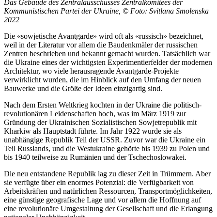
Das Gebäude des Zentralausschusses Zentralkomitees der
Kommunistischen Partei der Ukraine, © Foto: Svitlana Smolenska
2022
Die «sowjetische Avantgarde» wird oft als «russisch» bezeichnet,
weil in der Literatur vor allem die Baudenkmäler der russischen
Zentren beschrieben und bekannt gemacht wurden. Tatsächlich war
die Ukraine eines der wichtigsten Experimentierfelder der modernen
Architektur, wo viele herausragende Avantgarde-Projekte
verwirklicht wurden, die im Hinblick auf den Umfang der neuen
Bauwerke und die Größe der Ideen einzigartig sind.
Nach dem Ersten Weltkrieg kochten in der Ukraine die politisch-
revolutionären Leidenschaften hoch, was im März 1919 zur
Gründung der Ukrainischen Sozialistischen Sowjetrepublik mit
Kharkiw als Hauptstadt führte. Im Jahr 1922 wurde sie als
unabhängige Republik Teil der USSR. Zuvor war die Ukraine ein
Teil Russlands, und die Westukraine gehörte bis 1939 zu Polen und
bis 1940 teilweise zu Rumänien und der Tschechoslowakei.
Die neu entstandene Republik lag zu dieser Zeit in Trümmern. Aber
sie verfügte über ein enormes Potenzial: die Verfügbarkeit von
Arbeitskräften und natürlichen Ressourcen, Transportmöglichkeiten,
eine günstige geografische Lage und vor allem die Hoffnung auf
eine revolutionäre Umgestaltung der Gesellschaft und die Erlangung