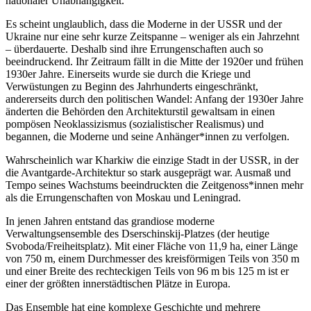
nationaler Unabhängigkeit.
Es scheint unglaublich, dass die Moderne in der USSR und der
Ukraine nur eine sehr kurze Zeitspanne – weniger als ein Jahrzehnt
– überdauerte. Deshalb sind ihre Errungenschaften auch so
beeindruckend. Ihr Zeitraum fällt in die Mitte der 1920er und frühen
1930er Jahre. Einerseits wurde sie durch die Kriege und
Verwüstungen zu Beginn des Jahrhunderts eingeschränkt,
andererseits durch den politischen Wandel: Anfang der 1930er Jahre
änderten die Behörden den Architekturstil gewaltsam in einen
pompösen Neoklassizismus (sozialistischer Realismus) und
begannen, die Moderne und seine Anhänger*innen zu verfolgen.
Wahrscheinlich war Kharkiw die einzige Stadt in der USSR, in der
die Avantgarde-Architektur so stark ausgeprägt war. Ausmaß und
Tempo seines Wachstums beeindruckten die Zeitgenoss*innen mehr
als die Errungenschaften von Moskau und Leningrad.
In jenen Jahren entstand das grandiose moderne
Verwaltungsensemble des Dserschinskij-Platzes (der heutige
Svoboda/Freiheitsplatz). Mit einer Fläche von 11,9 ha, einer Länge
von 750 m, einem Durchmesser des kreisförmigen Teils von 350 m
und einer Breite des rechteckigen Teils von 96 m bis 125 m ist er
einer der größten innerstädtischen Plätze in Europa.
Das Ensemble hat eine komplexe Geschichte und mehrere