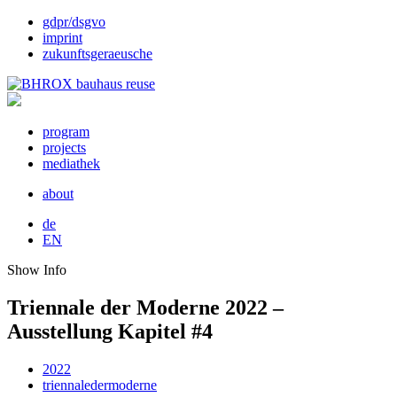
gdpr/dsgvo
imprint
zukunftsgeraeusche
program
projects
mediathek
about
de
EN
Show Info
Triennale der Moderne 2022 –
Ausstellung Kapitel #4
2022
triennaledermoderne