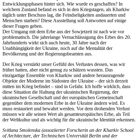
Entwicklungsphasen hinter sich. Wie wurde es geschaffen? In
welchem Zustand befand es sich in den Kriegstagen, als Kharkiw
täglich unter Beschuss lag, die Feindseligkeiten andauerten und
Menschen starben? Diese Ausstellung soll Antworten auf einige
dieser Fragen geben.
Der Umgang mit dem Erbe aus der Sowjetzeit ist nach wie vor
problematisch. Die jahrelange Vernachlässigung des Erbes des 20.
Jahrhunderts wirkt sich auch heute, 30 Jahre nach der
Unabhängigkeit der Ukraine, noch auf die Mentalität der
Bevölkerung und der Regierungsbeamten aus.
Der Krieg verstärkt unser Gefühl des Verlustes dessen, was wir
früher hatten, aber nicht genug zu schätzen wussten. Das
einzigartige Ensemble von Kharkiw und andere herausragende
Objekte der Moderne im Südosten der Ukraine – der sich derzeit
mitten im Krieg befindet – sind in Gefahr. Ich hoffe wirklich, dass
diese Situation die Haltung der ukrainischen Regierung, der
ukrainischen Gesellschaft und der europäischen Gemeinschaft
gegenüber dem modernen Erbe in der Ukraine ändern wird. Es
muss restauriert und bewahrt werden. Vor dem drohenden Verlust
müssen wir alle seinen Wert als gesamteuropäisches Erbe, als Teil
der Weltkultur und als wichtig für die ukrainische Identität erkennen.
S
vitlana Smolenska
(assoziierter Forscherin an der Kharkiv School
of Architecture, der Technischen Universität Berlin und der